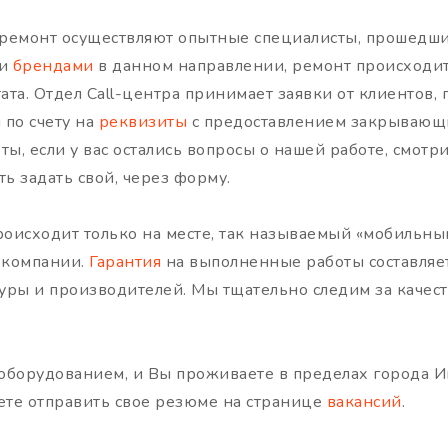
, ремонт осуществляют опытные специалисты, прошед
ми
брендами
в данном направлении, ремонт происходит
ата. Отдел Call-центра принимает заявки от клиентов,
 по счету на
реквизиты
с предоставлением закрывающи
ты, если у вас остались вопросы о нашей работе, смотр
ь задать свой, через форму.
оисходит только на месте, так называемый «мобильный 
т компании.
Гарантия
на выполненные работы составляет 
атуры и производителей. Мы тщательно следим за каче
м оборудованием, и Вы проживаете в пределах города И
жете отправить свое резюме на странице
вакансий
.