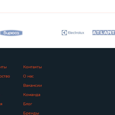
иты
Контакты
рство
О нас
Вакансии
ы
Команда
я
Блог
Бренды