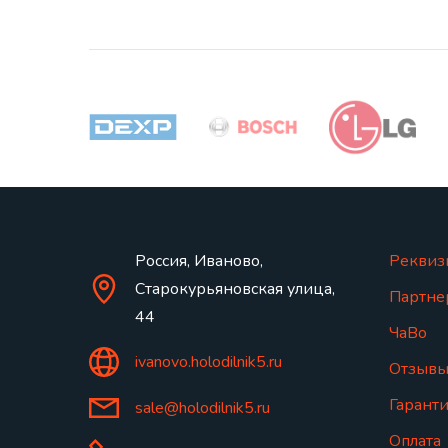
Россия, Иваново,
Реквиз
Старокурьяновская улица,
Партне
44
ЧаВо
ivanovo.holodilnik5.ru
Отзыв
Гаранти
sale@holodilnik5.ru
Оплата