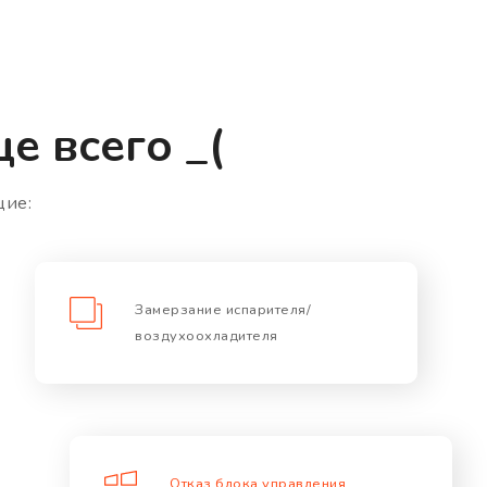
е всего _(
щие:
Замерзание испарителя/
воздухоохладителя
Отказ блока управления