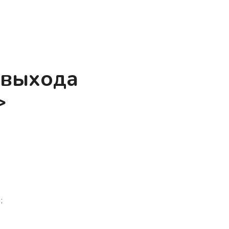
 выхода
>
;