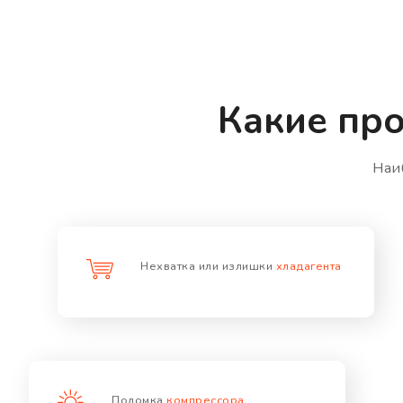
Какие про
Наи
Нехватка или излишки
хладагента
Поломка
компрессора