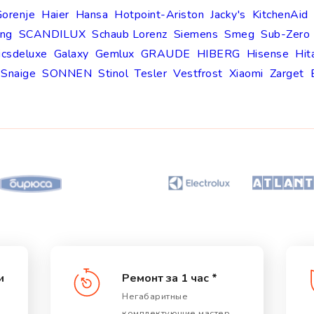
orenje
Haier
Hansa
Hotpoint-Ariston
Jacky's
KitchenAid
ng
SCANDILUX
Schaub Lorenz
Siemens
Smeg
Sub-Zero
icsdeluxe
Galaxy
Gemlux
GRAUDE
HIBERG
Hisense
Hit
Snaige
SONNEN
Stinol
Tesler
Vestfrost
Xiaomi
Zarget
и
Ремонт за 1 час *
Негабаритные
комплектующие мастер