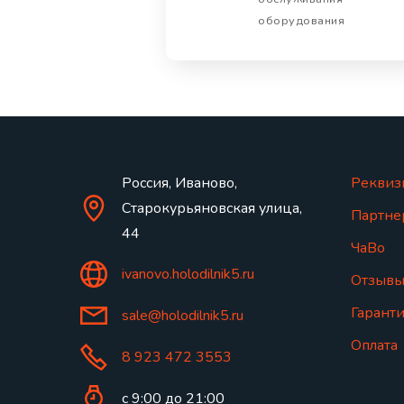
оборудования
Россия, Иваново,
Реквиз
Старокурьяновская улица,
Партне
44
ЧаВо
ivanovo.holodilnik5.ru
Отзыв
Гаранти
sale@holodilnik5.ru
Оплата
8 923 472 3553
с 9:00 до 21:00