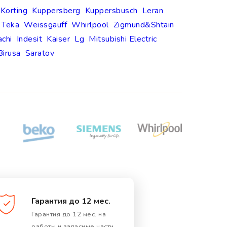
Korting
Kuppersberg
Kuppersbusch
Leran
Teka
Weissgauff
Whirlpool
Zigmund&Shtain
achi
Indesit
Kaiser
Lg
Mitsubishi Electric
Birusa
Saratov
Гарантия до 12 мес.
Гарантия до 12 мес. на
работы и запасные части.