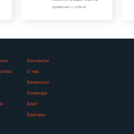
привозит с собой
иты
Контакты
рство
О нас
Вакансии
ы
Команда
я
Блог
Бренды