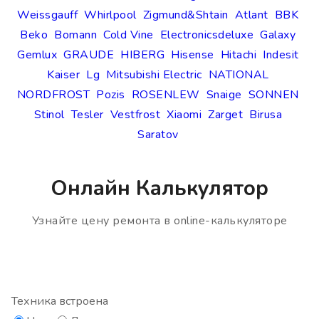
Weissgauff
Whirlpool
Zigmund&Shtain
Atlant
BBK
Beko
Bomann
Cold Vine
Electronicsdeluxe
Galaxy
Gemlux
GRAUDE
HIBERG
Hisense
Hitachi
Indesit
Kaiser
Lg
Mitsubishi Electric
NATIONAL
NORDFROST
Pozis
ROSENLEW
Snaige
SONNEN
Stinol
Tesler
Vestfrost
Xiaomi
Zarget
Birusa
Saratov
Онлайн Калькулятор
Узнайте цену ремонта в online-калькуляторе
Техника встроена